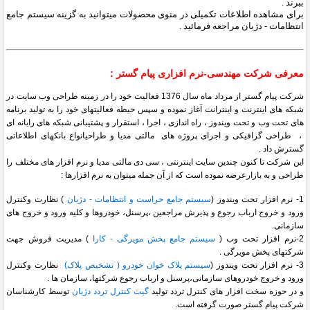
ببرند .
برای مشاهده اطلاعات تکمیلی در منوی محصولات میتوانید به گزینه سیستم جامع
انتظامات - دژبان مراجعه فرمائید .
معرفی شرکت مهندسی-نرم افزاری پیام گستر :
شرکت پیام گستر از مرداد ماه سال 1376 فعالیت خود را در زمینه طراحی وب سایت در
شبکه های اینترنت و اینترانت آغاز نموده و سپس حیطه فعالیتهای خود را به تولید برنامه
های تحت وب و تحت ویندوز ، راه اندازی ، اجرا ، استقرار و پشتیبانی شبکه های رایانه ای
، طراحی گرافیکی و اجرای پروژه های مالتی مدیا و طراحیانواع بانکهای اطلاعاتی
گسترش داد .
این شرکت تا کنون چندین سایت اینترنتی ، سی دی مالتی مدیا و نرم افزار های مختلف را
طراحی و به بازارعرضه نموده است که از آن جمله میتوان به نرم افزارها :
1- نرم افزار تحت ویندوز (
سیستم جامع حراست و انتظامات - دژبان
) نظارت وکنترل
ورود و خروج ارباب رجوع و پذیرش مراجعین ،پرسنل، خودروها و کلیه ورود و خروج های
سازمانی.
2-نرم افزار تحت وب (
سیستم جامع پخش مویرگی - کارا
) مدیریت فروش جهت
شرکتهای پخش مویرگی .
3- نرم افزار تحت ویندوز (
سیستم پلاک خوان خودرو ( تشخیص پلاک)
نظارت وکنترل
ورود و خروج خودروهای سازمانی،پرسنل و ارباب رجوع شرکتها، سازمان ها .
و در حوزه سخت افزار های کنترل تردد تولید
گیت کنترل تردد دژبان
توسط کارشناسان
شرکت پیام گستر صورت گرفته است.