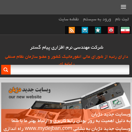
ثبت نام
ورود به سیستم
نقشه سایت
شرکت مهندسی نرم افزاری پیام گستر
دارای رتبه از شورای عالی انفورماتیک کشور و عضو سازمان نظام صنفی
رایانه ای
وبسایت جدید دژبان
ش
به دلیل اهمیت به روز بودن رابط کاربری و ارتباط بهتر ما با شما
م
وبسایت جدید دژبان به نشانی www.mydejban.com راه اندازی