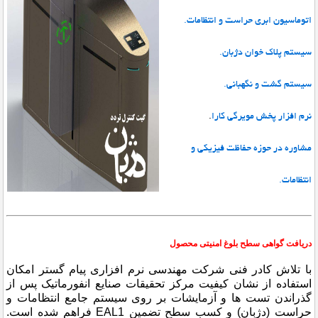
اتوماسیون ابری حراست و انتظامات.
سیستم پلاک خوان دژبان.
سیستم گشت و نگهبانی.
نرم افزار پخش مویرگی کارا
.
مشاوره در حوزه حفاظت فیزیکی و
انتظامات.
دریافت گواهی سطح بلوغ امنیتی محصول
با تلاش کادر فنی شرکت مهندسی نرم افزاری پیام گستر امکان
استفاده از نشان کیفیت مرکز تحقیقات صنایع انفورماتیک پس از
گذراندن تست ها و آزمایشات بر روی سیستم جامع انتظامات و
حراست
(دژبان)
و کسب سطح تضمین EAL1 فراهم شده است.