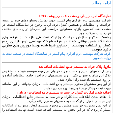
ادامه مطلب
نمایشگاه امنیت پایدار در صنعت نفت اردیبهشت 1393
شرکت مهندسی نرم افزاری پیام گستر، جهت نمایش دستاوردهای خود در زمینه
حراست و انتظامات و همچنین کنترل تردد ارباب رجوع در نمایشگاه امنیت در
صنعت نفت که مورد بازدید مسئولین حراست این سازمان در رده های مختلف
قرارداشت شرکت نمود .
ریاست محترم سازمان حراست وزارت نفت طی بازدید از غرفه های
نمایشگاه ضمن توقفی کوتاه در غرفه شرکت مهندسی نرم افزاری پیام
گستر بر استفاده هوشمند از تصاویر ضبط شده توسط دوربین های نظارتی
تاکید نمودند .
غرفه شرکت مهندسی نرم افزاری پیام گستر در نمایشگاه امنیت در صنعت نفت به
روایت تصویر
ماژول پلاک خوان به سیستم جامع انتظامات اضافه شد
پس از تلاشهای بسیار و کسب تجربه فراوان در زمینه سیستم هوشمند تشخیص
پلاک این سامانه بعنوان یکی از زیر سیستمهای نرم افزار جامع انتظامات آماده و
بر روی سیستم یاد شده راه اندازی شد .
از این پس مشتریان محترم سیستم جامع انتظامات - دژبان میتوانند از این سامانه
جهت ثبت خودکار تردد خودروها بهره برداری نمایند .
اضافه شدن امکانات کنترل حراست به سیستم جامع انتظامات - دژبان :
با اضافه شدن اطلاعات پیمانکاران و حراست به سیستم جامع انتظامات - دژبان
این سیستم تکمیل تر از گذشته به مشتریان محترم ارائه میگردد .
از این پس مدیریت حراست مشتریان محترم سیستم فوق ، میتوانند از امکانات
بسیار کاربردی که در این بخش به سیستم اضافه شده است نهایت استفاده را