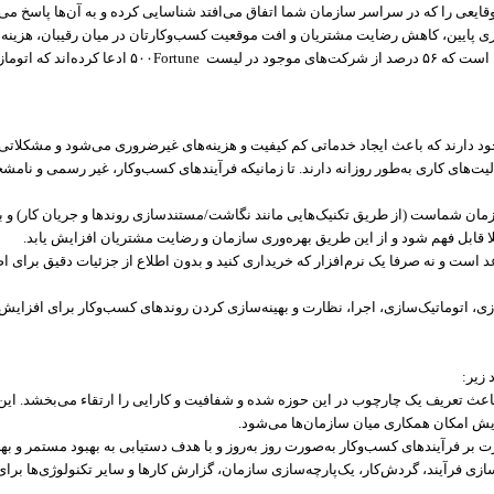
قایعی را که در سراسر سازمان شما اتفاق می‌افتد شناسایی کرده و به آن‌ها پاسخ می‌د
ه‌وری پایین، کاهش رضایت مشتریان و افت موقعیت کسب‌و‌کارتان در میان رقیبان، هزینه
یل است که
۵۶
درصد از شرکت‌های موجود در لیست
Fortune
۵۰۰
ادعا کرده‌اند که اتوما
جود دارند که باعث ایجاد خدماتی کم‌ کیفیت و هزینه‌های غیرضروری می‌شود و مشکلاتی ر
یت‌های کاری به‌طور روزانه دارند. تا زمانیکه فرآیندهای کسب‌و‌کار، غیر رسمی و نا
ن شماست (از طریق تکنیک‌هایی مانند نگاشت/مستند‌سازی روند‌ها و جریان کار) و به 
کاملا قابل فهم شود و از این طریق بهره‌وری سازمان و رضایت مشتریان افزایش یابد.
عد است و نه صرفا یک نرم‌افزار که خریداری کنید و بدون اطلاع از جزئیات دقیق برای
زی، اتوماتیک‌سازی، اجرا، نظارت و بهینه‌سازی کردن روندهای کسب‌و‌کار برای افزای
 زیر:
ه باعث تعریف یک چارچوب در این حوزه شده و شفافیت و کارایی را ارتقاء می‌بخشد. ا
ایش امکان همکاری میان سازمان‌ها می‌شود.
رت بر فرآیندهای کسب‌و‌کار به‌صورت روز به‌روز و با هدف دستیابی به بهبود مستمر و بهره
ازی فرآیند، گردش‌کار، یک‌پارچه‌سازی سازمان، گزارش کار‌ها و سایر تکنولوژی‌ها برای