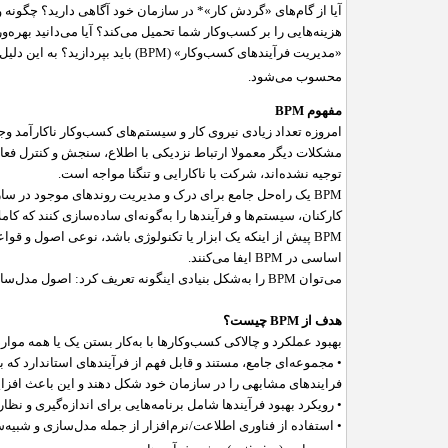
آیا از گام‌های «گردش کار»* در سازمان خود آگاهی دارید؟ چگونه و
هزینه‌هایی را بر کسب‌و‌کار شما تحمیل می‌کند؟ آیا می‌دانید بهر
«مدیریت فرآیندهای کسب‌و‌کار» (
BPM
) باید بپردازید؟ به این دل
محسوب می‌شود.
مفهوم
BPM
امروزه تعداد زیادی نیروی ‌کار و سیستم‌های کسب‌و‌کار ناکارآمد و
مشکلات دیگر معمولا ارتباط نزدیکی با اطلاع، سنجش و کنترل فعال
توجیه نشده‌اند، شرکت با ناکارایی و تنگنا مواجه است.
BPM
یک راه‌حل جامع برای درک و مدیریت روندهای موجود در سازما
کارکنان، سیستم‌ها و فرآیند‌ها را به‌گونه‌ای ساده‌سازی کنند که 
BPM
پیش از اینکه یک ابزار یا تکنولوژی باشد، نوعی اصول و قوا
اساسی در
BPM
ایفا می‌کنند.
می‌توان
BPM
را به‌شکل بنیادی اینگونه تعریف کرد: اصول مدل‌سا
هدف از
BPM
چیست؟
بهبود عملکرد و چالاکی کسب‌و‌کار‌ها با به‌کار بستن یک یا همه موارد
• مجموعه‌ای جامع، مستند و قابل فهم از فرآیندهای استاندارد ک
فرایندهای مشابهی را در سازمان خود شکل دهند و این باعث افز
• رویکرد بهبود فرآیند‌ها شامل برنامه‌هایی برای اندازه‌گیری و نظا
• استفاده از فناوری اطلاعت/نرم‌افزار از جمله مدل‌سازی و شبیه‌س