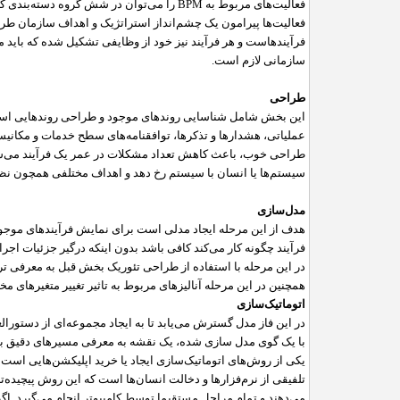
فعالیت‌های مربوط به
BPM
را می‌توان در شش گروه دسته‌بندی کر
فعالیت‌ها پیرامون یک چشم‌انداز استراتژیک و اهداف سازمان طراح
فرآیندهاست و هر فرآیند نیز خود از وظایفی تشکیل شده که باید مط
سازمانی لازم است.
طراحی
این بخش شامل شناسایی روندهای موجود و طراحی روندهایی است که ب
عملیاتی، هشدار‌ها و تذکر‌ها، توافقنامه‌های سطح خدمات و مکانیس
طراحی خوب، باعث کاهش تعداد مشکلات در عمر یک فرآیند می‌شود. 
سیستم‌ها یا انسان با سیستم رخ دهد و اهداف مختلفی همچون نظارت
مدل‌سازی
هدف از این مرحله ایجاد مدلی است برای نمایش فرآیندهای موجود 
فرآیند چگونه کار می‌کند کافی باشد بدون اینکه درگیر جزئیات اجرای
در این مرحله با استفاده از طراحی تئوریک بخش قبل به معرفی ترکیب
همچنین در این مرحله آنالیزهای مربوط به تاثیر تغییر متغیرهای مخ
اتوماتیک‌سازی
در این فاز مدل گسترش می‌یابد تا به ایجاد مجموعه‌ای از دستورالع
با یک گوی مدل سازی شده، یک نقشه به معرفی مسیرهای دقیق بی
یکی از روش‌های اتوماتیک‌سازی ایجاد یا خرید اپلیکشن‌هایی است که
تلفیقی از نرم‌فزار‌ها و دخالت انسان‌ها است که این روش پیچیده‌
می‌دهند و تمام مراحل مستقیما توسط کامپیو‌تر انجام می‌گیرد. ا