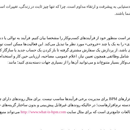
 دستیابی به پیشرفت و ارتقاء مداوم است. چرا که تنها چیز ثابت در زندگی، تغییرات ا
ما باشند.
تر است منظور خود از فرآیندهای کسب‌و‌کار را مشخصا بیان کنیم. فرآیند به توالی یا دن
ودی» را به یک یا چند «خروجی» مورد نظر ما تبدیل می‌کند. این فعالیت‌ها ممکن است ت
چیزی باشد، از پردازش یک سفارش مشتری گرفته تا باز کردن یک حساب جدید یا سازگار کرد
امل وظائفی همچون تعیین نیاز، اعلام عمومی، مصاحبه، ارزیابی حین کار و استخدام 
کار بسیار متنوع‌اند و می‌توانید آن‌ها را از بسیاری جهات دسته‌بندی کنید؛ مانند:
فزارهای
BPM
برای مدیریت برخی فرآیند‌ها مناسب نیست. برای مثال روندهای دارای چار
دسته نرم‌افزارهاست؛ در حالیکه روندهای غیرقابل پیش‌بینی و بدون ساختار گزینه‌ها
مطالعات جامع‌تری است که برای مثال سایت
http://www.what-is-bpm.com
می‌تواند منبع