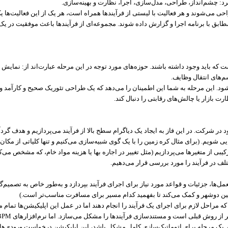
د: چشم‌انداز، طراحی، مدل‌سازی، اجرا، نظارت و بهینه‌سازی.
ی می‌شوند و هر فعالیت با لیستی از فرآیند‌ها همراه است، هر یک از این فعالیت‌ها 
ابق با برنامه اجرا و گزارش داده شوند. مجموعه‌ای از فرآیند‌ها باعث موفقیت در یک 
اید وجود داشته‌ باشند. حوزه‌های مورد توجه در این مرحله عبارت‌اند از: نمایش جری
م‌ها‌ی انتقال وظایف.
این مرحله به شما این اطمینان را می‌دهد که یک طراحی تئوریک صحیح و کارآمد وجود 
 بازار یا چالش‌های رقابتی را دنبال کند.
در شرکت. در این فاز به ایجاد یک دیاگرام سطح بالا از فرآیند می‌پردازیم و هدف گر
ی شویم. (برای مثال کره زمین را با یک گوی شبیه‌سازی می‌کنیم و تنها کلیاتی از مکان 
ی از متغیر‌ها می‌پردازیم (مثل تغییر در اجاره ‌بها یا هزینه مواد خام، که مشخص می‌
تلف در فرآیند را مورد بررسی قرار می‌‌دهیم.
مل‌ها، جزئیات و قواعد مورد نیاز برای اجرای فرآیند بپردازد و به‌طور خاص به تصمیم‌
ن دوشهر و کمک می‌کند تا بفهمید کدام مسیر برای مسافرت مناسب‌تر است.)
 مراحل لازم برای اجرای یک فرآیند را انجام دهند اما در عمل این اپلیکیشن‌ها تمام م
تر از روش قبلی است و مستندسازی فرآیند‌ها را مشکل می‌سازد. اما نرم‌افزارهای
BPM
گر یک مرحله برای اتوماتیک‌سازی کامل مشکل باشد، این اپلیکیشن درخواست ورودی‌های 