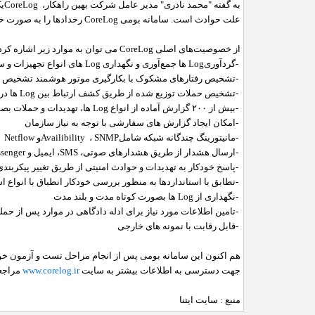
به گفته "محمد نادری" مدیر عامل شرکت بهین راهکار،
CoreLog
یک
علت حوادث است. سامانه بومی
CoreLog
رخدادها را به صورت خ
از خصوصیت‌های اصلی
CoreLog
می توان به موارد زیر اشاره کرد
-
گردآوری
Log
ها جمع‌آوری و نگهداری
Log
های انواع تجهیزات و 
-
تشخیص رفتارهای مشکوک با بکارگیری موتور هوشمند تشخیص ا
-
تشخیص حملات توزیع شده از طریق کشف ارتباط بین
Log
ها در
-
بیش از
۲۰۰
گزارش آماده از انواع
Log
ها، تهدیدات و حملات بص
-
امکان ایجاد گزارش های سفارشی با توجه به نیاز سازمان
-
مانیتورینگ چندگانه شبکه شامل
SNMP
،
Availibility
و
Netflow
-
ارسال هشدار از طریق هشدارهای صوتی،
SMS
، ایمیل و
senger
-
پاسخ خودکار به تهدیدات و حوادث امنیتی از طریق تغییر پیکربند
-
تطابق با استانداردها به منظور بررسی خودکار انطباق با انواع اس
-
نگهداری از
Log
ها بصورت کوتاه مدت و بلند مدت
-
تامین اطلاعات مورد نیاز برای ادله دادگاهی در موارد پس از حم
-
قابل رقابت با نمونه های خارجی
هم اکنون این سامانه بومی پس از انجام مراحل تست و آزمون خود
جهت دسترسی به اطلاعات بیشتر به سایت
www.corelog.ir
مراجعه
منبع : سایت ایتنا