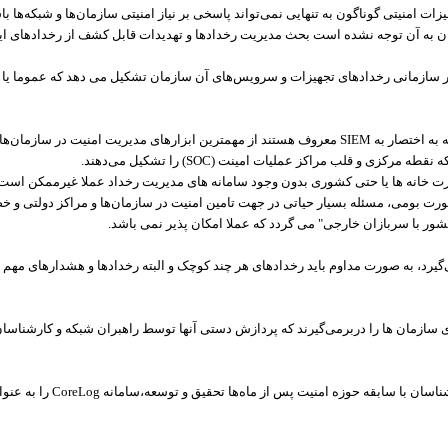
ات امنیتی گوناگون به تنهایی نمی‌تواند پاسخی بر نیاز امنیتی سازمان‌ها و شبکه‌ها با
چنان به آن توجه نشده است بحث مدیریت رخدادها و تهدیدات قابل کشف از رخدادهای ا
ر سازمانی رخدادهای تجهیزات و سرویس‌های آن سازمان تشکیل می دهد که عموما یا ج
 به اختصار به
SIEM
معروف هستند از مهمترین ابزارهای مدیریت امنیت در سازمان‌ه
که نقطه مرکزی و قلب مراکز عملیات امینت
(SOC)
را تشکیل می‌دهند
.
ارت خانه ها یا حتی کشوری بدون وجود سامانه های مدیریت رخداد عملا غیرممکن است
بصورت بومی، مسئله بسیار حیاتی در جهت تامین امنیت در سازمان‌ها و مراکز دولتی و
ور با سربازان خارجی" می گردد که عملا امکان پذیر نمی باشد
.
ی‌گیرد، به صورت مداوم باید رخدادهای هر چند کوچک و البته رخدادها و هشدارهای مهم 
سازمان ها را دربرمی‌گیرند که پردازش دستی آنها توسط راهبران شبکه و کارشناسان
شناسان با سابقه حوزه امنیت پس از ماه‌ها تحقیق و توسعه،سامانه
CoreLog
را به عنو