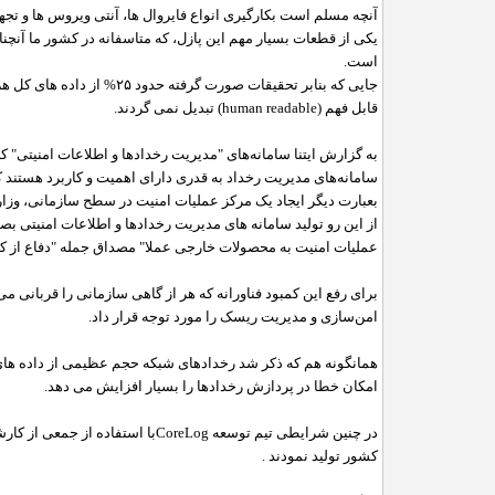
آنچه مسلم است بکارگیری انواع فایروال ها، آنتی ویروس ها و تجهیز
یکی از قطعات بسیار مهم این پازل، که متاسفانه در کشور ما آن
است
.
جایی که بنابر تحقیقات صورت گرفته حدود
۲۵%
از داده های کل ه
قابل فهم
(human readable)
تبدیل نمی گردند
.
به گزارش ایتنا سامانه‌های "مدیریت رخدادها و اطلاعات امنیتی" که
سامانه‌های مدیریت رخداد به قدری دارای اهمیت و کاربرد هستند 
بعبارت دیگر ایجاد یک مرکز عملیات امنیت در سطح سازمانی، وز
از این رو تولید سامانه های مدیریت رخدادها و اطلاعات امنیتی 
عملیات امنیت به محصولات خارجی عملا" مصداق جمله "دفاع از کش
برای رفع این کمبود فناورانه که هر از گاهی سازمانی را قربانی م
امن‌سازی و مدیریت ریسک را مورد توجه قرار داد
.
همانگونه هم که ذکر شد رخدادهای شبکه حجم عظیمی از داده های 
امکان خطا در پردازش رخدادها را بسیار افزایش می دهد
.
در چنین شرایطی تیم توسعه
CoreLog
با استفاده از جمعی از کار
کشور تولید نمودند
.