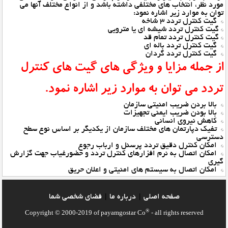
مورد نظر، انتخاب های مختلفی داشته باشد و از انواع مختلف آنها می
توان به موارد زیر اشاره نمود:
* گیت کنترل تردد 3 شاخه
* گیت کنترل تردد شیشه ای یا مترویی
* گیت کنترل تردد تمام قد
* گیت کنترل تردد باله ای
* گیت کنترل تردد گردان
از جمله مزایا و ویژگی های گیت های کنترل
تردد می توان به موارد زیر اشاره نمود.
* بالا بردن ضریب امنیتی سازمان
* بالا بودن ضریب ایمنی تجهیزات
* کاهش نیروی انسانی
* تفیک دپارتمان های مختلف سازمان از یکدیگر بر اساس نوع سطح
دسترسی
* امکان کنترل دقیق تردد پرسنل و ارباب رجوع
* امکان اتصال به نرم افزارهای کنترل تردد و حضورغیاب جهت گزارش
گیری
* امکان اتصال به سیستم های امنیتی و اعلان حریق
صفحه اصلي
درباره ما
فضاي شخصي شما
|
|
®
Copyright © 2000-2019 of payamgostar Co
- all rights reserved