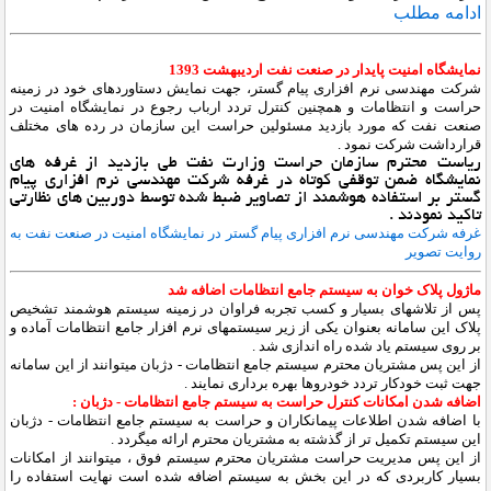
ادامه مطلب
نمایشگاه امنیت پایدار در صنعت نفت اردیبهشت 1393
شرکت مهندسی نرم افزاری پیام گستر، جهت نمایش دستاوردهای خود در زمینه
حراست و انتظامات و همچنین کنترل تردد ارباب رجوع در نمایشگاه امنیت در
صنعت نفت که مورد بازدید مسئولین حراست این سازمان در رده های مختلف
قرارداشت شرکت نمود .
ریاست محترم سازمان حراست وزارت نفت طی بازدید از غرفه های
نمایشگاه ضمن توقفی کوتاه در غرفه شرکت مهندسی نرم افزاری پیام
گستر بر استفاده هوشمند از تصاویر ضبط شده توسط دوربین های نظارتی
تاکید نمودند .
غرفه شرکت مهندسی نرم افزاری پیام گستر در نمایشگاه امنیت در صنعت نفت به
روایت تصویر
ماژول پلاک خوان به سیستم جامع انتظامات اضافه شد
پس از تلاشهای بسیار و کسب تجربه فراوان در زمینه سیستم هوشمند تشخیص
پلاک این سامانه بعنوان یکی از زیر سیستمهای نرم افزار جامع انتظامات آماده و
بر روی سیستم یاد شده راه اندازی شد .
از این پس مشتریان محترم سیستم جامع انتظامات - دژبان میتوانند از این سامانه
جهت ثبت خودکار تردد خودروها بهره برداری نمایند .
اضافه شدن امکانات کنترل حراست به سیستم جامع انتظامات - دژبان :
با اضافه شدن اطلاعات پیمانکاران و حراست به سیستم جامع انتظامات - دژبان
این سیستم تکمیل تر از گذشته به مشتریان محترم ارائه میگردد .
از این پس مدیریت حراست مشتریان محترم سیستم فوق ، میتوانند از امکانات
بسیار کاربردی که در این بخش به سیستم اضافه شده است نهایت استفاده را