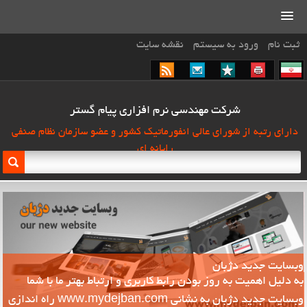
ثبت نام
ورود به سیستم
نقشه سایت
شرکت مهندسی نرم افزاری پیام گستر
دارای رتبه از شورای عالی انفورماتیک کشور و عضو سازمان نظام صنفی
رایانه ای
وبسایت جدید دژبان
ش
به دلیل اهمیت به روز بودن رابط کاربری و ارتباط بهتر ما با شما
م
وبسایت جدید دژبان به نشانی www.mydejban.com راه اندازی