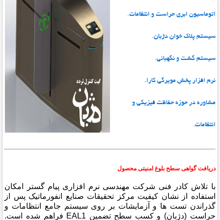
اتوماسیون ابری حراست و انتظامات.
سیستم پلاک خوان دژبان.
سیستم گشت و نگهبانی.
نرم افزار پخش مویرگی کارا
.
مشاوره در حوزه حفاظت فیزیکی و
انتظامات.
دریافت گواهی سطح بلوغ امنیتی محصول
با تلاش کادر فنی شرکت مهندسی نرم افزاری پیام گستر امکان
استفاده از نشان کیفیت مرکز تحقیقات صنایع انفورماتیک پس از
گذراندن تست ها و آزمایشات بر روی سیستم جامع انتظامات و
حراست
(دژبان)
و کسب سطح تضمین EAL1 فراهم شده است.