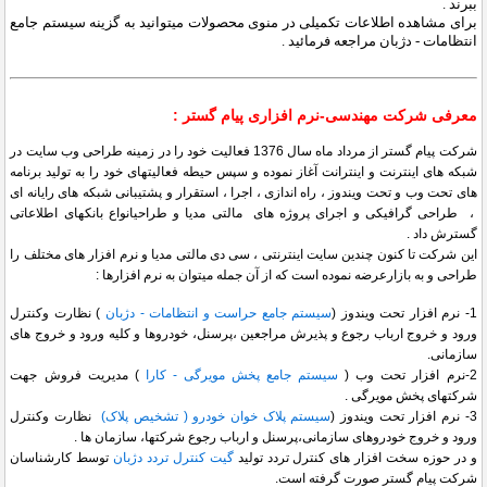
ببرند .
برای مشاهده اطلاعات تکمیلی در منوی محصولات میتوانید به گزینه سیستم جامع
انتظامات - دژبان مراجعه فرمائید .
معرفی شرکت مهندسی-نرم افزاری پیام گستر :
شرکت پیام گستر از مرداد ماه سال 1376 فعالیت خود را در زمینه طراحی وب سایت در
شبکه های اینترنت و اینترانت آغاز نموده و سپس حیطه فعالیتهای خود را به تولید برنامه
های تحت وب و تحت ویندوز ، راه اندازی ، اجرا ، استقرار و پشتیبانی شبکه های رایانه ای
، طراحی گرافیکی و اجرای پروژه های مالتی مدیا و طراحیانواع بانکهای اطلاعاتی
گسترش داد .
این شرکت تا کنون چندین سایت اینترنتی ، سی دی مالتی مدیا و نرم افزار های مختلف را
طراحی و به بازارعرضه نموده است که از آن جمله میتوان به نرم افزارها :
1- نرم افزار تحت ویندوز (
سیستم جامع حراست و انتظامات - دژبان
) نظارت وکنترل
ورود و خروج ارباب رجوع و پذیرش مراجعین ،پرسنل، خودروها و کلیه ورود و خروج های
سازمانی.
2-نرم افزار تحت وب (
سیستم جامع پخش مویرگی - کارا
) مدیریت فروش جهت
شرکتهای پخش مویرگی .
3- نرم افزار تحت ویندوز (
سیستم پلاک خوان خودرو ( تشخیص پلاک)
نظارت وکنترل
ورود و خروج خودروهای سازمانی،پرسنل و ارباب رجوع شرکتها، سازمان ها .
و در حوزه سخت افزار های کنترل تردد تولید
گیت کنترل تردد دژبان
توسط کارشناسان
شرکت پیام گستر صورت گرفته است.